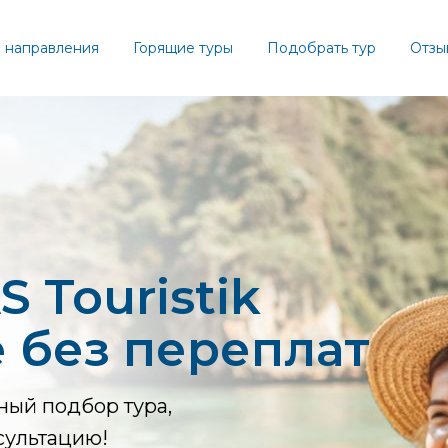
 направления
Горящие туры
Подобрать тур
Отзы
 Touristik
 без переплат
ный подбор тура,
сультацию!