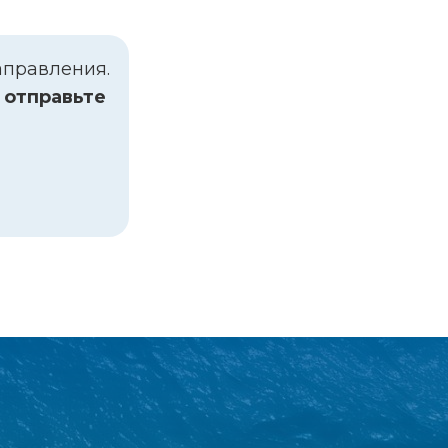
аправления.
о отправьте