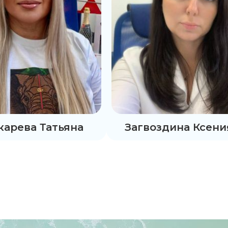
карева Татьяна
Загвоздина Ксени