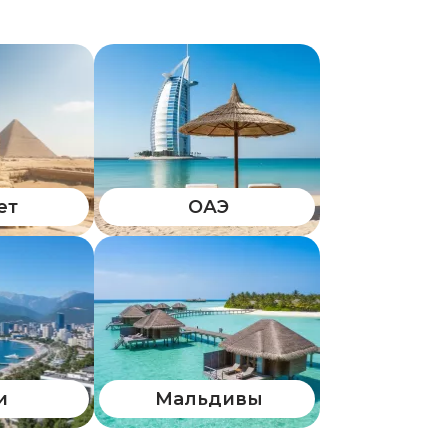
ет
ОАЭ
и
Мальдивы