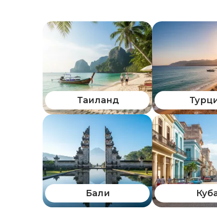
Таиланд
Турц
Бали
Куб