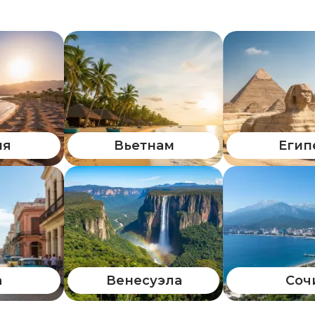
ия
Вьетнам
Егип
а
Венесуэла
Соч